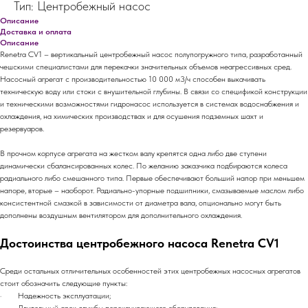
Тип: Центробежный насос
Описание
Доставка и оплата
Описание
Renetra CV1 – вертикальный центробежный насос полупогружного типа, разработанный
чешскими специалистами для перекачки значительных объемов неагрессивных сред.
Насосный агрегат с производительностью 10 000 м3/ч способен выкачивать
техническую воду или стоки с внушительной глубины. В связи со спецификой конструкции
и техническими возможностями гидронасос используется в системах водоснабжения и
охлаждения, на химических производствах и для осушения подземных шахт и
резервуаров.
В прочном корпусе агрегата на жестком валу крепятся одна либо две ступени
динамически сбалансированных колес. По желанию заказчика подбираются колеса
радиального либо смешанного типа. Первые обеспечивают больший напор при меньшем
напоре, вторые – наоборот. Радиально-упорные подшипники, смазываемые маслом либо
консистентной смазкой в зависимости от диаметра вала, опционально могут быть
дополнены воздушным вентилятором для дополнительного охлаждения.
Достоинства центробежного насоса Renetra CV1
Среди остальных отличительных особенностей этих центробежных насосных агрегатов
стоит обозначить следующие пункты:
· Надежность эксплуатации;