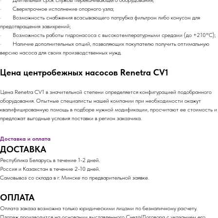
· Длительный срок службы перекачивающего оборудования;
· Сверхпрочное исполнение опорного узла;
· Возможность снабжения всасывающего патрубка фильтром либо конусом для
предотвращения завихрений;
· Возможность работы гидронасоса с высокотемпературными средами (до +210°C);
· Наличие дополнительных опций, позволяющих покупателю получить оптимальную
версию насоса для своих производственных нужд.
Цена центробежных насосов Renetra CV1
Цена Renetra CV1 в значительной степени определяется конфигурацией подобранного
оборудования. Опытные специалисты нашей компании при необходимости окажут
квалифицированную помощь в подборе нужной модификации, просчитают ее стоимость и
предложат выгодные условия поставки в регион заказчика.
Доставка и оплата
ДОСТАВКА
Республика Беларусь в течение 1-2 дней.
Россия и Казахстан в течение 2-10 дней.
Самовывоз со склада в г. Минске по предварительной заявке.
ОПЛАТА
Оплата заказа возможна только юридическими лицами по безналичному расчету.
Платеж производится на основании выставленного Счета/Договора с указанием его