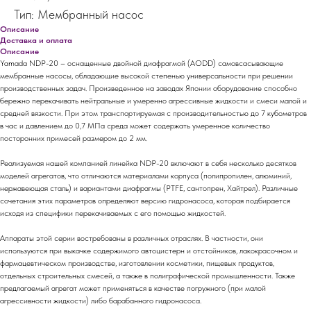
Тип: Мембранный насос
Описание
Доставка и оплата
Описание
Yamada NDP-20 – оснащенные двойной диафрагмой (AODD) самовсасывающие
мембранные насосы, обладающие высокой степенью универсальности при решении
производственных задач. Произведенное на заводах Японии оборудование способно
бережно перекачивать нейтральные и умеренно агрессивные жидкости и смеси малой и
средней вязкости. При этом транспортируемая с производительностью до 7 кубометров
в час и давлением до 0,7 МПа среда может содержать умеренное количество
посторонних примесей размером до 2 мм.
Реализуемая нашей компанией линейка NDP-20 включают в себя несколько десятков
моделей агрегатов, что отличаются материалами корпуса (полипропилен, алюминий,
нержавеющая сталь) и вариантами диафрагмы (PTFE, сантопрен, Хайтрел). Различные
сочетания этих параметров определяют версию гидронасоса, которая подбирается
исходя из специфики перекачиваемых с его помощью жидкостей.
Аппараты этой серии востребованы в различных отраслях. В частности, они
используются при выкачке содержимого автоцистерн и отстойников, лакокрасочном и
фармацевтическом производстве, изготовлении косметики, пищевых продуктов,
отдельных строительных смесей, а также в полиграфической промышленности. Также
предлагаемый агрегат может применяться в качестве погружного (при малой
агрессивности жидкости) либо барабанного гидронасоса.