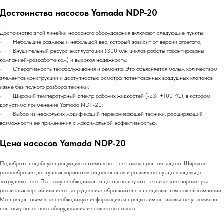
Достоинства насосов Yamada NDP-20
Достоинства этой линейки насосного оборудования включают следующие пункты:
· Небольшие размеры и небольшой вес, который зависит от версии агрегата;
· Внушительный ресурс эксплуатации (300 млн циклов работы гарантированы
компанией-разработчиком) и высокая надежность;
· Оперативность техобслуживания и ремонта. Это объясняется малым количеством
элементов конструкции и доступностью осмотра патентованных воздушных клапанов
извне без полного разбора техники;
· Широкий температурный спектр рабочих жидкостей (-23…+100 °C), в котором
допустимо применение Yamada NDP-20;
· Выбор из нескольких модификаций перекачивающей техники, расширяющий
возможности ее применения с максимальной эффективностью.
Цена насосов Yamada NDP-20
Подобрать подобную продукцию оптимально – не самая простая задача. Широкое
разнообразие доступных вариантов гидронасосов и различные нужды владельца
затрудняют его. Поэтому необходимости детально изучить технические параметры
различных версий или иных затруднениях обращайтесь к специалистам нашей компании.
Мы предоставим всю необходимую информацию и предложим оптимальные условия на
поставку насосного оборудования из нашего каталога.