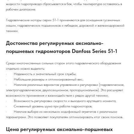
жидкости гидропривода сбрасывается в бак, чтобы температура оставалась в
рабочем диапазоне.
Гидравлические моторы серии 51-1 применяются для оснащения гусеничных
машин, гидравлических подъемников и лебедках, дорожной и железнодорожной
техники.
Достоинства регулируемых аксиально-
поршневых гидромоторов Danfoss Series 51-1
Среди многочисленных сильных сторон этого гидравлического оборудования
отдельно можно выделить:
· Надежность и значительный срок службы;
· Небольшие размеры и оптимизированный вес;
· Наличие различных вариантов управления и регулировки (гидравлическое,
электрогидравлическое, двухпозиционное, пропорциональное). Это расширяет
возможности применения и взаимодействия с рядом другой техники;
· Возможность регулировки скорости и выходного крутящего момента;
· Сниженный уровень шума при работе гидромоторов;
· Наличие выбора из нескольких модификаций агрегатов с различными
параметрами. Это позволяет покупателям оптимизировать итог своих поисков.
Цена регулируемых аксиально-поршневых