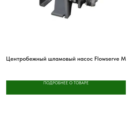
Центробежный шламовый насос Flowserve M
Н
Po
к
ПОДРОБНЕЕ О ТОВАРЕ