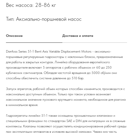
Вес насоса: 28-86 кг
Тип: Аксиально-поршневой насос
Описание
Доставка и оплата
Danfoss Series 51-1 Bent Axis Variable Displacement Motors - аксиально-
поршневые регулируемые гидромоторы с наклонным блоком, предназначенные
для работы в закрытых контурах. Линейка оборудования европейского
производителя включает 5 аппаратов с рабочим объемом от 60 до 250
кубических сантиметров. Обладая частотой вращения до 5000 об/мин они
способны обеспечить системе давление до 510 бар.
Запуск агрегатов, рабочий объем которых способен изменяться, производится с
максимально доступным объемом. Только при таком условии возникает
максимальное значение пускового крутящего момента, необходимое для разгона
в минимальное время.
Гидроагрегаты линейки 51-1
также оснащены промывочными клапанами и
специальными фланцами по стандартам SAE и DIN для интеграции их в сложные
комплексы. Клапаны позволяют осуществлять кондиционирование рабочей среды
при эксплуатации аппаратов в условиях высокой нагрузки. Через них часть