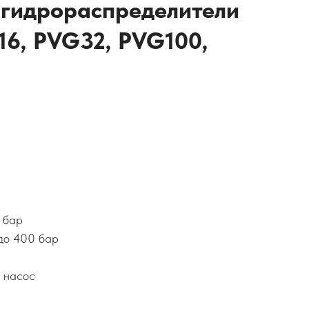
гидрораспределители
16, PVG32, PVG100,
 бар
до 400 бар
 насос