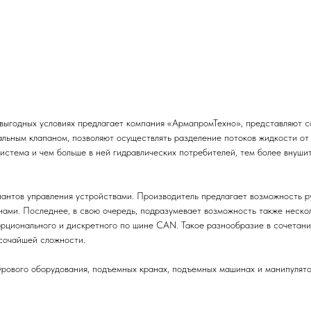
 выгодных условиях предлагает компания «АрмапромТехно», представляют 
льным клапаном, позволяют осуществлять разделение потоков жидкости от
система и чем больше в ней гидравлических потребителей, тем более внуши
нтов управления устройствами. Производитель предлагает возможность ру
ами. Последнее, в свою очередь, подразумевает возможность также нескол
орционального и дискретного по шине CAN. Такое разнообразие в сочетани
сочайшей сложности.
урового оборудования, подъемных кранах, подъемных машинах и манипулят