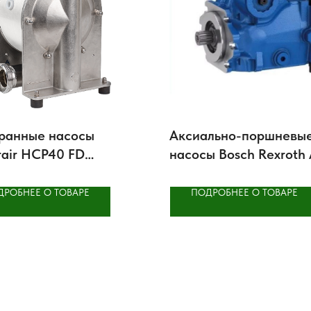
ранные насосы
Аксиально-поршневы
rair HCP40 FD
насосы Bosch Rexroth
нические
серия 35
ДРОБНЕЕ О ТОВАРЕ
ПОДРОБНЕЕ О ТОВАРЕ