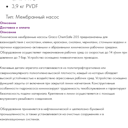
3,9 кг PVDF
Тип: Мембранный насос
Описание
Доставка и оплата
Описание
Химические мембранные насосы Graco ChemSafe 205 предназначены для
взаимодействия с кислотами, клеями, красками, смолами, чернилами, сточными водами и
прочими коррозионно-активными и абразивными химическими рабочими средами.
Оборудование осуществляет перекачивание рабочих сред со скоростью до 14 л/мин при
давлении до 7 бар. Устройство оснащено пневматическим приводом.
Ключевые детали агрегата изготавливаются из политетрафторэтилена или
сверхмолекулярного полиэтилена высокой плотности, каждый из которых обладает
высокой устойчивостью к воздействию агрессивных рабочих сред. Устройство оснащено
функцией защиты от включения при закрытой линии нагнетания. Конструктивные
особенности гидронасоса минимизируют трудоемкость техобслуживания и гарантируют
безопасность подачи материала. Крепление к линии осуществляется с помощью
внутреннего резьбового соединения.
Оборудование применяется в нефтехимической и целлюлозно-бумажной
промышленности, а также устанавливается на очистных сооружениях и в
канализационных системах.