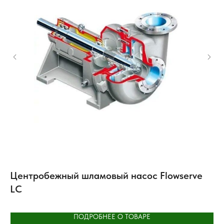
Центробежный шламовый насос Flowserve
П
LC
W
ПОДРОБНЕЕ О ТОВАРЕ