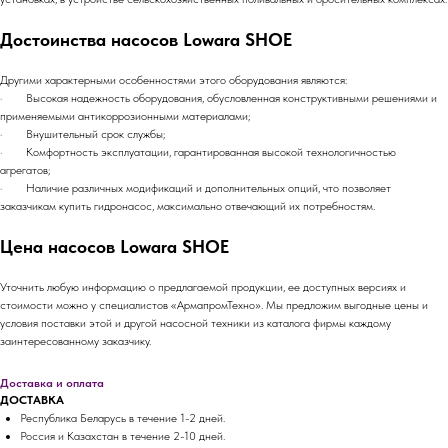
Достоинства насосов Lowara SHOE
Другими характерными особенностями этого оборудования являются:
· Высокая надежность оборудования, обусловленная конструктивными решениями и
применяемыми антикоррозионными материалами;
· Внушительный срок службы;
· Комфортность эксплуатации, гарантированная высокой технологичностью
агрегатов;
· Наличие различных модификаций и дополнительных опций, что позволяет
заказчикам купить гидронасос, максимально отвечающий их потребностям.
Цена насосов Lowara SHOE
Уточнить любую информацию о предлагаемой продукции, ее доступных версиях и
стоимости можно у специалистов «АрмапромТехно». Мы предложим выгодные цены и
условия поставки этой и другой насосной техники из каталога фирмы каждому
заинтересованному заказчику.
Доставка и оплата
ДОСТАВКА
Республика Беларусь в течение 1-2 дней.
Россия и Казахстан в течение 2-10 дней.