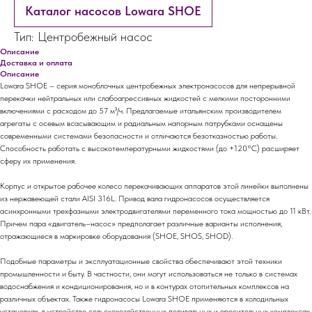
Каталог насосов Lowara SHOE
Тип: Центробежный насос
Описание
Доставка и оплата
Описание
Lowara SHOE – серия моноблочных центробежных электронасосов для непрерывной
перекачки нейтральных или слабоагрессивных жидкостей с мелкими посторонними
включениями с расходом до 57 м³/ч. Предлагаемые итальянским производителем
агрегаты с осевым всасывающим и радиальным напорным патрубками оснащены
современными системами безопасности и отличаются безотказностью работы.
Способность работать с высокотемпературными жидкостями (до +120°С) расширяет
сферу их применения.
Корпус и открытое рабочее колесо перекачивающих аппаратов этой линейки выполнены
из нержавеющей стали AISI 316L. Привод вала гидронасосов осуществляется
асинхронными трехфазными электродвигателями переменного тока мощностью до 11 кВт.
Причем пара «двигатель–насос» предполагает различные варианты исполнения,
отражающиеся в маркировке оборудования (SHOE, SHOS, SHOD).
Подобные параметры и эксплуатационные свойства обеспечивают этой техники
промышленности и быту. В частности, они могут использоваться не только в системах
водоснабжения и кондиционирования, но и в контурах отопительных комплексов на
различных объектах. Также гидронасосы Lowara SHOE применяются в холодильных
установках, в устройстве сельскохозяйственных поливальных и оросительных комплексах.