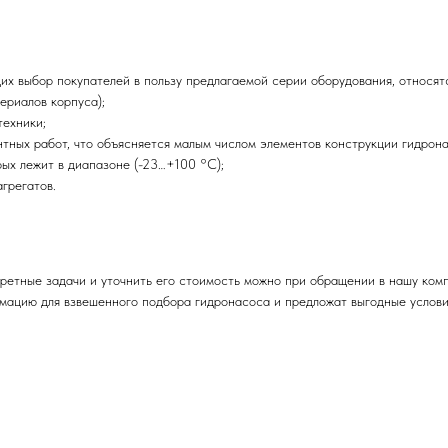
их выбор покупателей в пользу предлагаемой серии оборудования, относят
риалов корпуса);
ехники;
ых работ, что объясняется малым числом элементов конструкции гидрона
х лежит в диапазоне (-23…+100 °C);
грегатов.
ретные задачи и уточнить его стоимость можно при обращении в нашу ком
ацию для взвешенного подбора гидронасоса и предложат выгодные условия