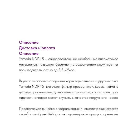
Описание
Доставка и оплата
Описание
Yamada NDP-15 – самовсасывающие мембранные пневматически
материалов, позволяют бережно и с сохранением структуры пе
производительностью до 3,3 м³/час.
Вкупе с высокими напорными характеристиками и другими эксп
Yamada NDP-15 включают фильтр-прессы, клеи, краски, химичес
цистерн, распыление, дозирование пигментов, красителей, ар
жидкости аппарат может служить в качестве погружного насос
Предлагаемая линейка диафрагменных пневматических агрегат
сталь) и мембран. Выбор этих параметров напрямую определяе