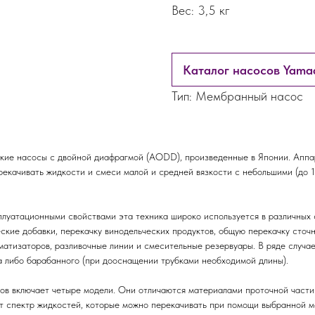
Вес: 3,5 кг
Каталог насосов Yama
Тип: Мембранный насос
е насосы с двойной диафрагмой (AODD), произведенные в Японии. Аппар
рекачивать жидкости и смеси малой и средней вязкости с небольшими (до 
луатационными свойствами эта техника широко используется в различных 
кие добавки, перекачку винодельческих продуктов, общую перекачку сточн
оматизаторов, разливочные линии и смесительные резервуары. В ряде случ
а либо барабанного (при дооснащении трубками необходимой длины).
ов включает четыре модели. Они отличаются материалами проточной части
т спектр жидкостей, которые можно перекачивать при помощи выбранной м