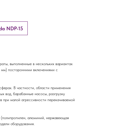
da NDP-15
аты, выполненные в нескольких вариантах
1 мм) посторонними включениями с
сферах. В частности, области применения
ых вод, барабанные насосы, разгрузку
аев при малой агрессивности перекачиваемой
 (полипропилен, алюминий, нержавеющая
одели оборудования.