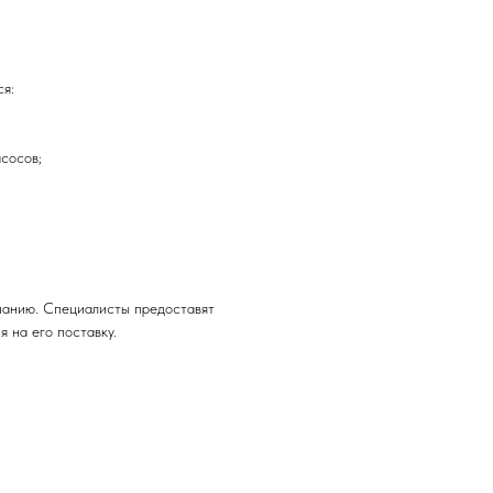
ся:
сосов;
панию. Специалисты предоставят
 на его поставку.