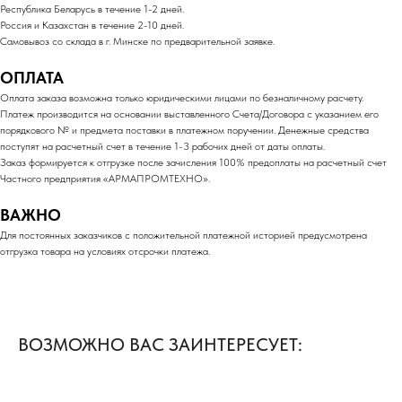
Республика Беларусь в течение 1-2 дней.
Россия и Казахстан в течение 2-10 дней.
Самовывоз со склада в г. Минске по предварительной заявке.
ОПЛАТА
Оплата заказа возможна только юридическими лицами по безналичному расчету.
Платеж производится на основании выставленного Счета/Договора с указанием его
порядкового № и предмета поставки в платежном поручении. Денежные средства
поступят на расчетный счет в течение 1-3 рабочих дней от даты оплаты.
Заказ формируется к отгрузке после зачисления 100% предоплаты на расчетный счет
Частного предприятия «АРМАПРОМТЕХНО».
ВАЖНО
Для постоянных заказчиков с положительной платежной историей предусмотрена
отгрузка товара на условиях отсрочки платежа.
ВОЗМОЖНО ВАС ЗАИНТЕРЕСУЕТ: