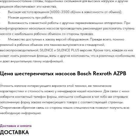
коррозионностойкие сплавы, подшипники скольжения для высоких нагрузок и другие
решения обеспечивают эти качества;
· Высокая частота вращения (6000-3500 об/мин в зависимости от объема);
· Низкая шумность при работе;
· Возможность совместной работы с другими перекачивающими аппаратами. При
конфигурировании нескольких насосов производитель рекомендует располагать ступень
насоса с наибольшим рабочим объемом со стороны привода;
· Множество доступных к заказу версий оборудования. Прежде всего, помимо
различий в рабочих объемах эта техника выпускается в стандартной,
высокопроизводительной, SILENCE и SILENCE PLUS версиях. Кроме того, каждая из них
может иметь различные фланцы, валы и другие компоненты, что в различных комбинациях
и дает внушительную гамму модификаций.
Цена шестеренчатых насосов Bosch Rexroth AZPB
Уточнить наличие интересующего варианта этой техники, ее технические
характеристики и стоимость можно у менеджеров нашей компании. Для связи с ними
наберите контактный телефон фирмы, напишите сообщение в чат либо же отправьте
заполненную форму заказа интересующего товара с соответствующей страницы.
Оперативная обратная связь со стороны наших специалистов позволит получить всю
необходимую информацию.
Доставка и оплата
ДОСТАВКА