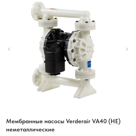
Мембранные насосы Verderair VA40 (HE)
М
неметаллические
M