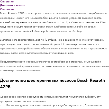
Описание
Доставка и оплата
Описание
Bosch Rexroth AZPB – шестеренчатые насосы с внешним зацеплением, разработанные
инженерами известного немецкого бренда. Эта линейка устройств включает девять
моделей шестеренных гидронасосов объемом от 1 до 7,1 кубических сантиметров. Они
предназначены для транспортировки вязких слабоагрессивных рабочих сред с
производительностью 6-24 л/мин и рабочим давлением до 250 бар.
Зубчатые колеса агрегата имеют по 12 зубьев. Такое решение минимизирует уровень
шума и пульсацию потока перекачиваемой среды. Оптимальную эффективность и
герметичностью устройств также обеспечивает внутреннее уплотнение и прижимаемые
высоким давлением к зубчатым колесам втулки подшипников.
Предлагаемая серия насосных агрегатов востребованы в строительной, пищевой и
нефтехимической промышленностях. Также ими могут оснащаться гидравлические станки
и техника различного назначения.
Достоинства шестеренчатых насосов Bosch Rexroth
AZPB
Среди особенностей, совокупность которых заставляют покупателей выбирать эту
продукцию, можно выделить отдельно:
· Высокая надежность и значительный срок службы гидронасоса. Применяемые