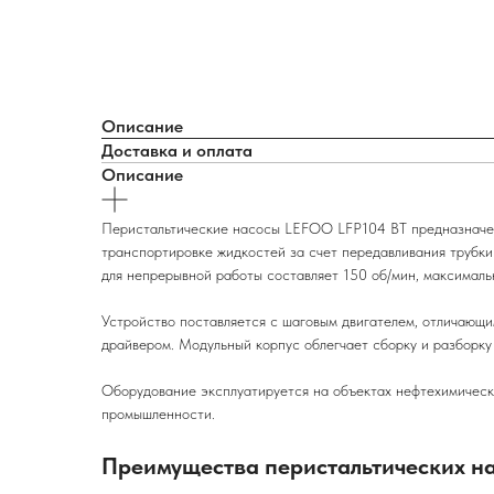
Описание
Доставка и оплата
Описание
Перистальтические насосы LEFOO LFP104 BT предназначены
транспортировке жидкостей за счет передавливания трубк
для непрерывной работы составляет 150 об/мин, максималь
Устройство поставляется с шаговым двигателем, отличающи
драйвером. Модульный корпус облегчает сборку и разборку 
Оборудование эксплуатируется на объектах нефтехимическо
промышленности.
Преимущества перистальтических н