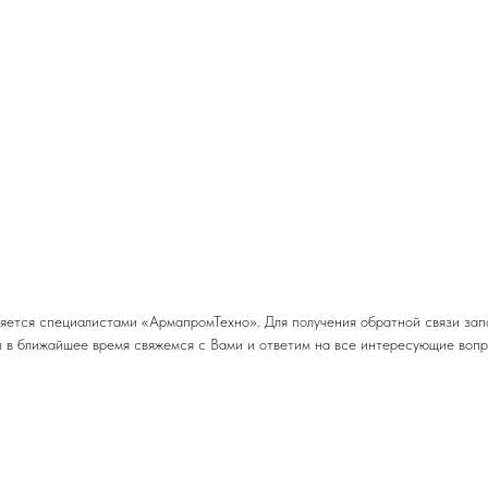
яется специалистами «АрмапромТехно». Для получения обратной связи зап
 в ближайшее время свяжемся с Вами и ответим на все интересующие воп