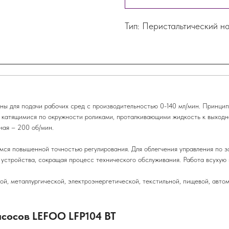
Тип: Перистальтический н
 для подачи рабочих сред с производительностью 0-140 мл/мин. Принцип
и катящимися по окружности роликами, проталкивающими жидкость к выход
ная – 200 об/мин.
мся повышенной точностью регулирования. Для облегчения управления по з
устройства, сокращая процесс технического обслуживания. Работа всухую н
й, металлургической, электроэнергетической, текстильной, пищевой, авто
асосов LEFOO LFP104 BT