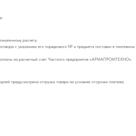
е.
езналичному расчету.
оговора с указанием его порядкового № и предмета поставки в платежном
редоплаты на расчетный счет Частного предприятия «АРМАПРОМТЕХНО».
орией предусмотрена отгрузка товара на условиях отсрочки платежа.