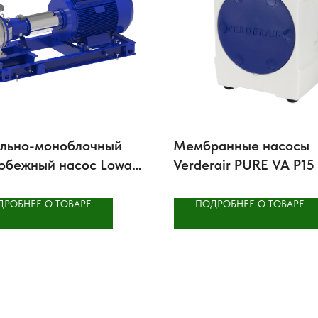
льно-моноблочный
Мембранные насосы
обежный насос Lowara
Verderair PURE VA P15
 с рамой NSCF
ДРОБНЕЕ О ТОВАРЕ
ПОДРОБНЕЕ О ТОВАРЕ