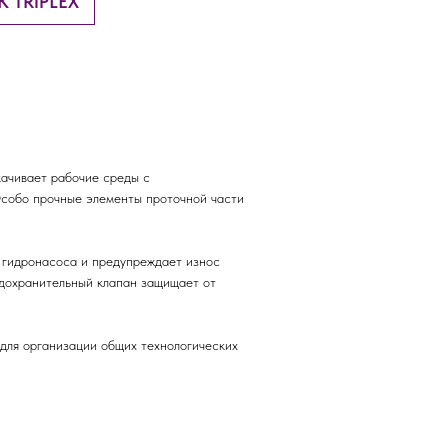
K TRIPLEX
ачивает рабочие среды с
 Особо прочные элементы проточной части
ы гидронасоса и предупреждает износ
едохранительный клапан защищает от
для организации общих технологических