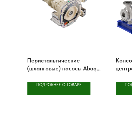
Перистальтические
Консо
(шланговые) насосы Abaque
центр
HYGIENIC HD10, HD15,
e-NSC
HD20
ПОДРОБНЕЕ О ТОВАРЕ
ПО