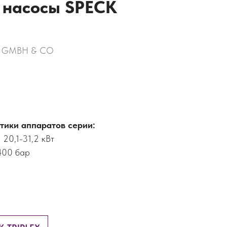
 насосы SPECK
N GMBH & CO
тики аппаратов серии:
20,1-31,2 кВт
400 бар