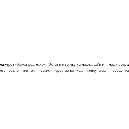
еджеров «АрмапромТехно». Оставьте заявку на нашем сайте, и наши сотру
го предприятия техническими характеристиками. Консультация проводится