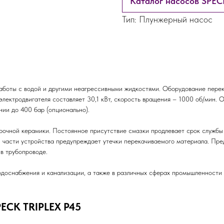
Каталог насосов SPEC
Тип: Плунжерный насос
боты с водой и другими неагрессивными жидкостями. Оборудование перек
электродвигателя составляет 30,1 кВт, скорость вращения – 1000 об/мин.
нии до 400 бар (опционально).
опрочной керамики. Постоянное присутствие смазки продлевает срок служб
й части устройства предупреждает утечки перекачиваемого материала. Пр
в трубопроводе.
доснабжения и канализации, а также в различных сферах промышленности 
ECK TRIPLEX P45