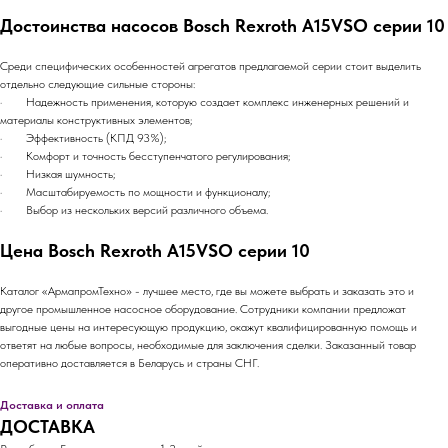
Достоинства насосов Bosch Rexroth A15VSO серии 10
Среди специфических особенностей агрегатов предлагаемой серии стоит выделить
отдельно следующие сильные стороны:
· Надежность применения, которую создает комплекс инженерных решений и
материалы конструктивных элементов;
· Эффективность (КПД 93%);
· Комфорт и точность бесступенчатого регулирования;
· Низкая шумность;
· Масштабируемость по мощности и функционалу;
· Выбор из нескольких версий различного объема.
Цена Bosch Rexroth A15VSO серии 10
Каталог «АрмапромТехно» - лучшее место, где вы можете выбрать и заказать это и
другое промышленное насосное оборудование. Сотрудники компании предложат
выгодные цены на интересующую продукцию, окажут квалифицированную помощь и
ответят на любые вопросы, необходимые для заключения сделки. Заказанный товар
оперативно доставляется в Беларусь и страны СНГ.
Доставка и оплата
ДОСТАВКА