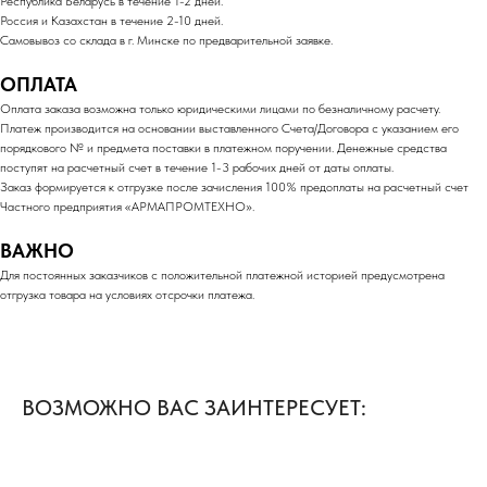
Республика Беларусь в течение 1-2 дней.
Россия и Казахстан в течение 2-10 дней.
Самовывоз со склада в г. Минске по предварительной заявке.
ОПЛАТА
Оплата заказа возможна только юридическими лицами по безналичному расчету.
Платеж производится на основании выставленного Счета/Договора с указанием его
порядкового № и предмета поставки в платежном поручении. Денежные средства
поступят на расчетный счет в течение 1-3 рабочих дней от даты оплаты.
Заказ формируется к отгрузке после зачисления 100% предоплаты на расчетный счет
Частного предприятия «АРМАПРОМТЕХНО».
ВАЖНО
Для постоянных заказчиков с положительной платежной историей предусмотрена
отгрузка товара на условиях отсрочки платежа.
ВОЗМОЖНО ВАС ЗАИНТЕРЕСУЕТ: