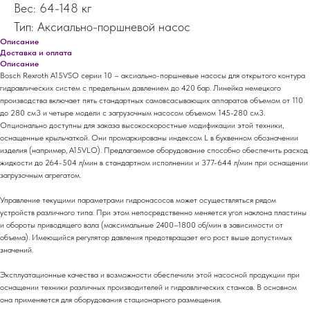
Вес: 64-148 кг
Тип: Аксиально-поршневой насос
Описание
Доставка и оплата
Описание
Bosch Rexroth A15VSO серии 10 – аксиально-поршневые насосы для открытого контура
гидравлических систем с предельным давлением до 420 бар. Линейка немецкого
производства включает пять стандартных самовсасывающих аппаратов объемом от 110
до 280 см3 и четыре модели с загрузочным насосом объемом 145-280 см3.
Опционально доступны для заказа высокоскоростные модификации этой техники,
оснащенные крыльчаткой. Они промаркированы индексом L в буквенном обозначении
изделия (например, A15VLO). Предлагаемое оборудование способно обеспечить расход
жидкости до 264-504 л/мин в стандартном исполнении и 377-644 л/мин при оснащении
загрузочным агрегатом.
Управление текущими параметрами гидронасосов может осуществляться рядом
устройств различного типа. При этом непосредственно меняется угол наклона пластины
и обороты приводящего вала (максимальные 2400–1800 об/мин в зависимости от
объема). Имеющийся регулятор давления предотвращает его рост выше допустимых
значений.
Эксплуатационные качества и возможности обеспечили этой насосной продукции при
оснащении техники различных производителей и гидравлических станков. В основном
она применяется для оборудования стационарного размещения.