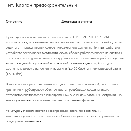
Тип: Клапан предохранительный
Описание
Доставка и оплата
Предохранительный полноподъемный клапан ПРЕГРАН КПП 495-ЗМ
используется для повышения безопасности эксплуатации магистралей путем их
защиты от гидравлических ударов и чрезмерного давления. Принцип действия
устройства заключается в автоматическом сбросе рабочего потока из системы
при превышении уровня давления в трубопроводе. Совместимой рабочей средой
является водяной пар, сжатый воздух и нейтральные жидкости. Арматура
доступна к заказу в исполнении из латуни (до 36 бар) или нержавеющей стали
(до 40 бар).
В качестве запорного элемента выступает золотник с пружиной. Герметичность
крепления к трубопроводу обеспечивается резьбовыми соединениями.
Устройство поставляется с фиксированным значением давления настройки. По
запросу возможно оснащение комплектом ответных фланцев.
Арматура устанавливается в газопроводах, системах вентиляции,
кондиционирования, тепло- и водоснабжения и применяется для организации
общепромышленных нужд.