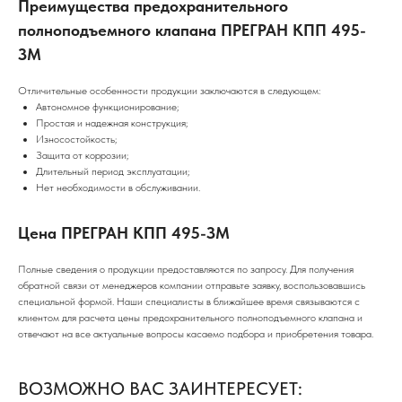
Преимущества предохранительного
полноподъемного клапана ПРЕГРАН КПП 495-
ЗМ
Отличительные особенности продукции заключаются в следующем:
Автономное функционирование;
Простая и надежная конструкция;
Износостойкость;
Защита от коррозии;
Длительный период эксплуатации;
Нет необходимости в обслуживании.
Цена ПРЕГРАН КПП 495-ЗМ
Полные сведения о продукции предоставляются по запросу. Для получения
обратной связи от менеджеров компании отправьте заявку, воспользовавшись
специальной формой. Наши специалисты в ближайшее время связываются с
клиентом для расчета цены предохранительного полноподъемного клапана и
отвечают на все актуальные вопросы касаемо подбора и приобретения товара.
ВОЗМОЖНО ВАС ЗАИНТЕРЕСУЕТ: