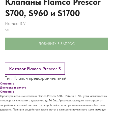
Клапаны Flamco Prescor
S700, S960 и S1700
Flamco B.V.
SKU:
ДОБАВИТЬ В ЗАПРОС
Каталог Flamco Prescor S
Тип: Клапан предохранительный
Описание
Доставка и оплата
Описание
Предохранительные клапаны Flamco Prescor S700, S960 и S1700 устанавливаются в
инженерных системах с давлением до 16 бар. Арматура защищает магистрали от
аварийных состояний за счет отвода рабочей среды при возникновении избыточного
давления. Принцип ее действия заключается в сжимании пружинного механизма для