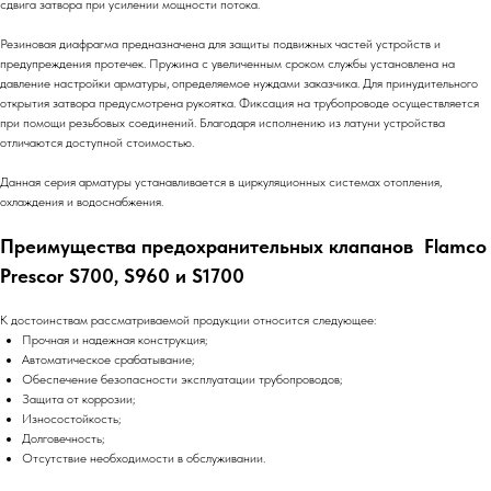
сдвига затвора при усилении мощности потока.
Резиновая диафрагма предназначена для защиты подвижных частей устройств и
предупреждения протечек. Пружина с увеличенным сроком службы установлена на
давление настройки арматуры, определяемое нуждами заказчика. Для принудительного
открытия затвора предусмотрена рукоятка. Фиксация на трубопроводе осуществляется
при помощи резьбовых соединений. Благодаря исполнению из латуни устройства
отличаются доступной стоимостью.
Данная серия арматуры устанавливается в циркуляционных системах отопления,
охлаждения и водоснабжения.
Преимущества предохранительных клапанов Flamco
Prescor S700, S960 и S1700
К достоинствам рассматриваемой продукции относится следующее:
Прочная и надежная конструкция;
Автоматическое срабатывание;
Обеспечение безопасности эксплуатации трубопроводов;
Защита от коррозии;
Износостойкость;
Долговечность;
Отсутствие необходимости в обслуживании.