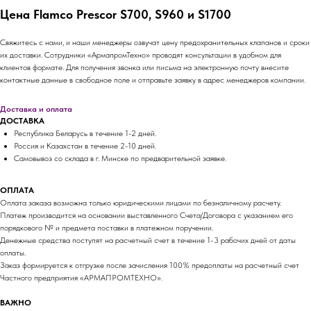
Цена Flamco Prescor S700, S960 и S1700
Свяжитесь с нами, и наши менеджеры озвучат цену предохранительных клапанов и сроки
их доставки. Сотрудники «АрмапромТехно» проводят консультации в удобном для
клиентов формате. Для получения звонка или письма на электронную почту внесите
контактные данные в свободное поле и отправьте заявку в адрес менеджеров компании.
Доставка и оплата
ДОСТАВКА
Республика Беларусь в течение 1-2 дней.
Россия и Казахстан в течение 2-10 дней.
Самовывоз со склада в г. Минске по предварительной заявке.
ОПЛАТА
Оплата заказа возможна только юридическими лицами по безналичному расчету.
Платеж производится на основании выставленного Счета/Договора с указанием его
порядкового № и предмета поставки в платежном поручении.
Денежные средства поступят на расчетный счет в течение 1-3 рабочих дней от даты
оплаты.
Заказ формируется к отгрузке после зачисления 100% предоплаты на расчетный счет
Частного предприятия «АРМАПРОМТЕХНО».
ВАЖНО