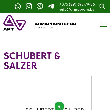
+375 (29) 693-79-86
info@armaprom.by
SCHUBERT &
SALZER