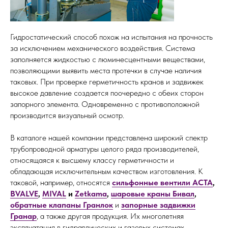
Гидростатический способ похож на испытания на прочность
за исключением механического воздействия. Система
заполняется жидкостью с люминесцентными веществами,
позволяющими выявить места протечки в случае наличия
таковых. При проверке герметичность кранов и задвижек
высокое давление создается поочередно с обеих сторон
запорного элемента. Одновременно с противоположной
производится визуальный осмотр.
В каталоге нашей компании представлена широкий спектр
трубопроводной арматуры целого ряда производителей,
относящаяся к высшему классу герметичности и
обладающая исключительным качеством изготовления. К
таковой, например, относятся
сильфонные вентили АСТА
,
BVALVE
,
MIVAL
и
Zetkama
,
шаровые краны Бивал
,
обратные клапаны Гранлок
и
запорные задвижки
Гранар
, а также другая продукция. Их многолетняя
эксплуатация в гидравлических и газовых системах