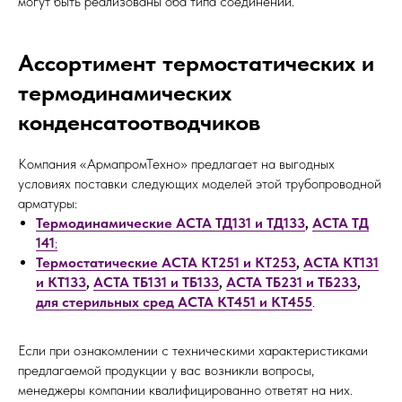
могут быть реализованы оба типа соединений.
Ассортимент термостатических и
термодинамических
конденсатоотводчиков
Компания «АрмапромТехно» предлагает на выгодных
условиях поставки следующих моделей этой трубопроводной
арматуры:
Термодинамические АСТА ТД131 и ТД133
,
АСТА ТД
141
;
Термостатические АСТА КТ251 и КТ253
,
АСТА КТ131
и КТ133
,
АСТА ТБ131 и ТБ133
,
АСТА ТБ231 и ТБ233
,
для стерильных сред АСТА КТ451 и КТ455
.
Если при ознакомлении с техническими характеристиками
предлагаемой продукции у вас возникли вопросы,
менеджеры компании квалифицированно ответят на них.