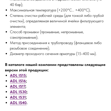
40 бар);
Максимальная температура (+200°С… +400°С);
Степень очистки рабочей среды (для тонкой либо грубой
очистки), определяемая величиной ячейки фильтрующего
элемента;
Способ промывки (промывные, непромывные,
самопромывные);
Метод присоединения к трубопроводу (фланцевое либо
резьбовое соединение);
Диаметр проходного сечения арматуры (15-400 мм).
В каталоге нашей компании представлены следующие
версии этой продукции:
ADL IS15
;
ADL IS16
;
ADL IS17
;
ADL IS30
;
ADL IS31
;
ADL IS40
.