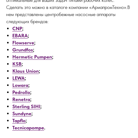
оптимальным для ваших задач типами рабочих колес.
Сделать это можно в каталоге компании «АрмапромТехно».В
нем представлены центробежные насосные аппараты
следующих брендов:
CNP
;
EBARA
;
Flowserve
;
Grundfos
;
Hermetic Pumpen
;
KSB
;
Klaus Union
;
LEWA
;
Lowara
;
Pedrollo
;
Renetra
;
Sterling SIHI
;
Sundyne
;
Tapflo
;
Tecnicapompe
.