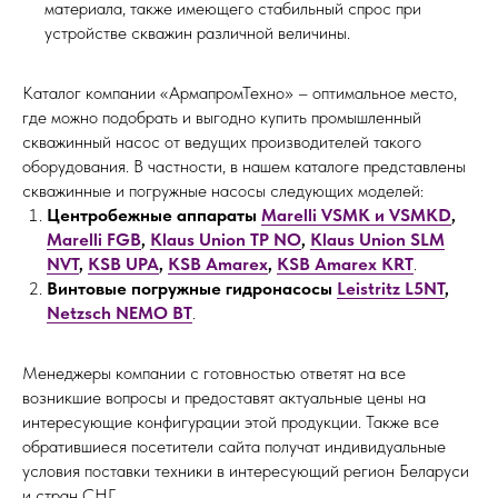
материала, также имеющего стабильный спрос при
устройстве скважин различной величины.
Каталог компании «АрмапромТехно» – оптимальное место,
где можно подобрать и выгодно купить промышленный
скважинный насос от ведущих производителей такого
оборудования. В частности, в нашем каталоге представлены
скважинные и погружные насосы следующих моделей:
Центробежные аппараты
Marelli VSMK и VSMKD
,
Marelli FGB
,
Klaus Union TP NO
,
Klaus Union SLM
NVT
,
KSB UPA
,
KSB Amarex
,
KSB Amarex KRT
.
Винтовые погружные гидронасосы
Leistritz L5NT
,
Netzsch NEMO BT
.
Менеджеры компании с готовностью ответят на все
возникшие вопросы и предоставят актуальные цены на
интересующие конфигурации этой продукции. Также все
обратившиеся посетители сайта получат индивидуальные
условия поставки техники в интересующий регион Беларуси
и стран СНГ.