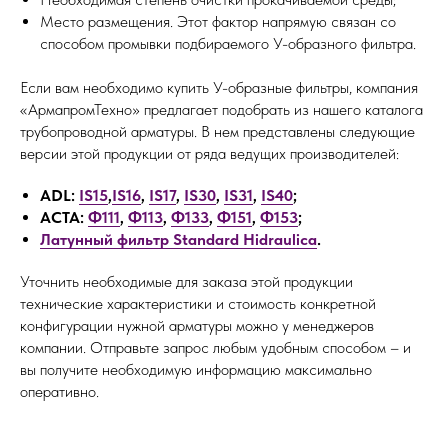
Место размещения. Этот фактор напрямую связан со
способом промывки подбираемого У-образного фильтра.
Если вам необходимо купить У-образные фильтры, компания
«АрмапромТехно» предлагает подобрать из нашего каталога
трубопроводной арматуры. В нем представлены следующие
версии этой продукции от ряда ведущих производителей:
ADL:
IS15
,
IS16
,
IS17
,
IS30
,
IS31
,
IS40
;
АСТА:
Ф111
,
Ф113
,
Ф133
,
Ф151
,
Ф153
;
Латунный фильтр Standard Hidraulica
.
Уточнить необходимые для заказа этой продукции
технические характеристики и стоимость конкретной
конфигурации нужной арматуры можно у менеджеров
компании. Отправьте запрос любым удобным способом – и
вы получите необходимую информацию максимально
оперативно.