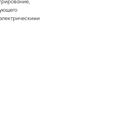
трирование,
рующего
иэлектрическими