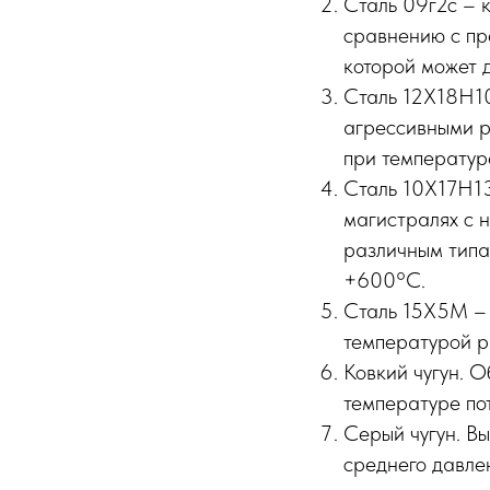
Сталь 09г2с – 
сравнению с пр
которой может д
Сталь 12Х18Н10
агрессивными р
при температур
Сталь 10Х17Н13
магистралях с 
различным типа
+600°C.
Сталь 15Х5М – 
температурой р
Ковкий чугун. О
температуре по
Серый чугун. В
среднего давле