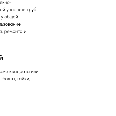
льно-
ой участков труб.
гу общей
льзование
я, ремонта и
й
орме квадрата или
 болты, гайки,