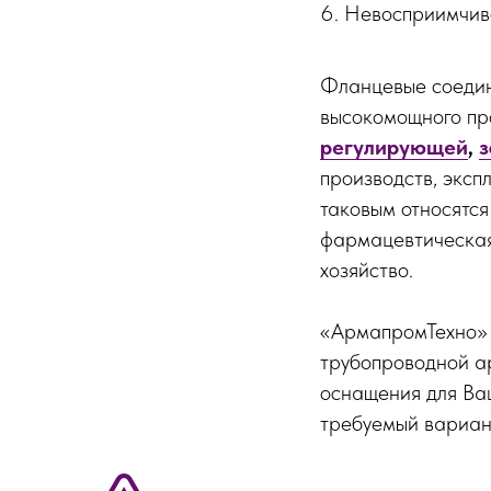
Невосприимчиво
Фланцевые соедин
высокомощного пр
регулирующей
,
з
производств, эксп
таковым относятся
фармацевтическая
хозяйство.
«АрмапромТехно» 
трубопроводной а
оснащения для Ва
требуемый вариант