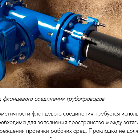
д фланцевого соединения трубопроводов.
рметичности фланцевого соединения требуется испол
еобходима для заполнения пространства между затя
преждения протечки рабочих сред. Прокладка не дол