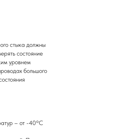
ого стыка должны
верять состояние
оким уровнем
проводах большого
состояния
атур – от -40°C