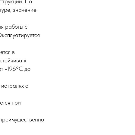
струкций. По
туре, значение
я работы с
Эксплуатируется
ется в
стойчива к
от -196°C до
истралях с
ется при
 преимущественно