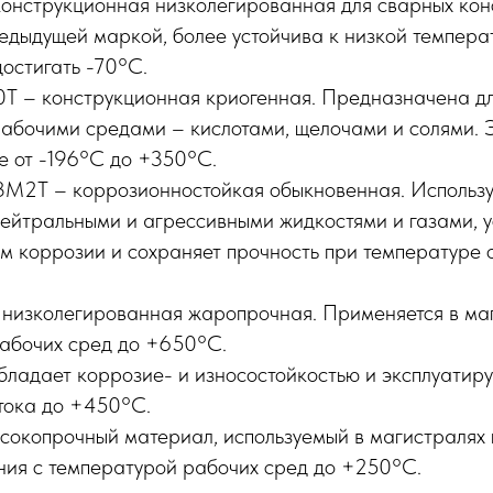
конструкционная низколегированная для сварных кон
едыдущей маркой, более устойчива к низкой темпера
остигать -70°C.
Т – конструкционная криогенная. Предназначена дл
абочими средами – кислотами, щелочами и солями. 
е от -196°C до +350°C.
М2Т – коррозионностойкая обыкновенная. Использу
нейтральными и агрессивными жидкостями и газами, у
м коррозии и сохраняет прочность при температуре 
низколегированная жаропрочная. Применяется в маг
абочих сред до +650°C.
бладает коррозие- и износостойкостью и эксплуатиру
тока до +450°C.
ысокопрочный материал, используемый в магистралях
ния с температурой рабочих сред до +250°C.