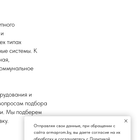
упного
 и
ех типах
ные системы. К
ная,
коммунальное
рудования и
 вопросам подбора
ии. Мы подберем
ку.
Отправляя свои данные, при обращении с
сайта armaprom.by, вы даете согласие на их
обработку и соглашаетесь с
Политикой