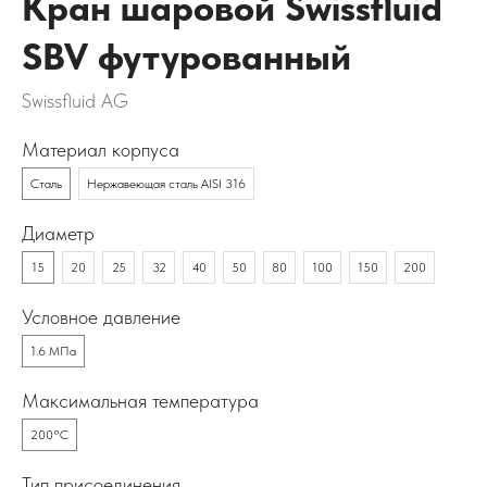
Кран шаровой Swissfluid
SBV футурованный
Swissfluid AG
Материал корпуса
Сталь
Нержавеющая сталь AISI 316
Диаметр
15
20
25
32
40
50
80
100
150
200
Условное давление
1.6 МПа
Максимальная температура
200°C
Тип присоединения