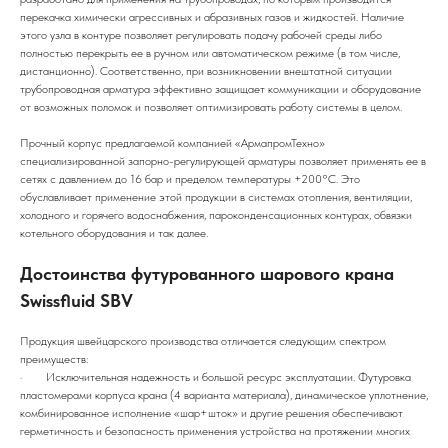
перекачка химически агрессивных и абразивных газов и жидкостей. Наличие
этого узла в контуре позволяет регулировать подачу рабочей среды либо
полностью перекрыть ее в ручном или автоматическом режиме (в том числе,
дистанционно). Соответственно, при возникновении внештатной ситуации
трубопроводная арматура эффективно защищает коммуникации и оборудование
от возможных поломок и позволяет оптимизировать работу системы в целом.
Прочный корпус предлагаемой компанией «АрмапромТехно»
специализированной запорно-регулирующей арматуры позволяет применять ее в
сетях с давлением до 16 бар и пределом температуры +200°С. Это
обуславливает применение этой продукции в системах отопления, вентиляции,
холодного и горячего водоснабжения, пароконденсационных контурах, обвязки
котельного оборудования и так далее.
Достоинства футурованного шарового крана
Swissfluid SBV
Продукция швейцарского производства отличается следующим спектром
преимуществ:
· Исключительная надежность и большой ресурс эксплуатации. Футуровка
пластомерами корпуса крана (4 варианта материала), динамическое уплотнение,
комбинированное исполнение «шар+шток» и другие решения обеспечивают
герметичность и безопасность применения устройства на протяжении многих