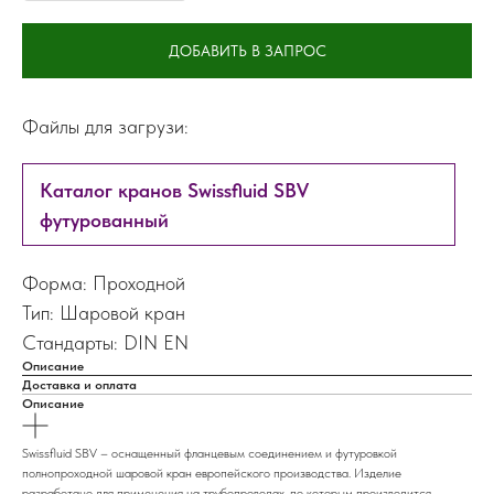
ДОБАВИТЬ В ЗАПРОС
Файлы для загрузи:
Каталог кранов Swissfluid SBV
футурованный
Форма: Проходной
Тип: Шаровой кран
Стандарты: DIN EN
Описание
Доставка и оплата
Описание
Swissfluid SBV – оснащенный фланцевым соединением и футуровкой
полнопроходной шаровой кран европейского производства. Изделие
разработано для применения на трубопроводах, по которым производится