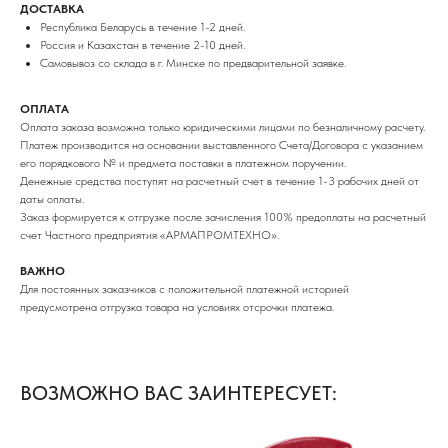
ДОСТАВКА
Республика Беларусь в течение 1-2 дней.
Россия и Казахстан в течение 2-10 дней.
Самовывоз со склада в г. Минске по предварительной заявке.
ОПЛАТА
Оплата заказа возможна только юридическими лицами по безналичному расчету.
Платеж производится на основании выставленного Счета/Договора с указанием
его порядкового № и предмета поставки в платежном поручении.
Денежные средства поступят на расчетный счет в течение 1-3 рабочих дней от
даты оплаты.
Заказ формируется к отгрузке после зачисления 100% предоплаты на расчетный
счет Частного предприятия «АРМАПРОМТЕХНО».
ВАЖНО
Для постоянных заказчиков с положительной платежной историей
предусмотрена отгрузка товара на условиях отсрочки платежа.
ВОЗМОЖНО ВАС ЗАИНТЕРЕСУЕТ: