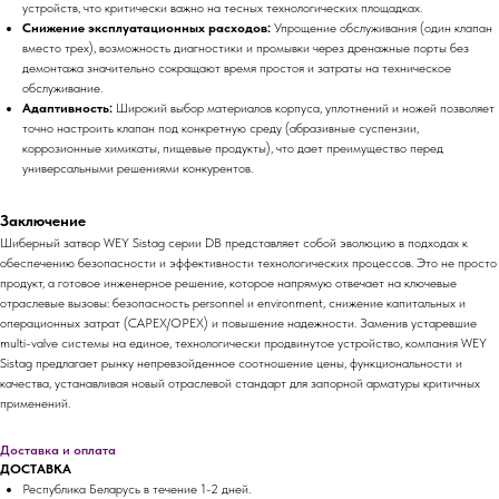
устройств, что критически важно на тесных технологических площадках.
Снижение эксплуатационных расходов:
Упрощение обслуживания (один клапан
вместо трех), возможность диагностики и промывки через дренажные порты без
демонтажа значительно сокращают время простоя и затраты на техническое
обслуживание.
Адаптивность:
Широкий выбор материалов корпуса, уплотнений и ножей позволяет
точно настроить клапан под конкретную среду (абразивные суспензии,
коррозионные химикаты, пищевые продукты), что дает преимущество перед
универсальными решениями конкурентов.
Заключение
Шиберный затвор WEY Sistag серии DB представляет собой эволюцию в подходах к
обеспечению безопасности и эффективности технологических процессов. Это не просто
продукт, а готовое инженерное решение, которое напрямую отвечает на ключевые
отраслевые вызовы: безопасность personnel и environment, снижение капитальных и
операционных затрат (CAPEX/OPEX) и повышение надежности. Заменив устаревшие
multi-valve системы на единое, технологически продвинутое устройство, компания WEY
Sistag предлагает рынку непревзойденное соотношение цены, функциональности и
качества, устанавливая новый отраслевой стандарт для запорной арматуры критичных
применений.
Доставка и оплата
ДОСТАВКА
Республика Беларусь в течение 1-2 дней.