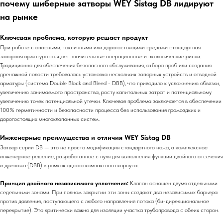
почему шиберные затворы WEY Sistag DB лидируют
на рынке
Ключевая проблема, которую решает продукт
При работе с опасными, токсичными или дорогостоящими средами стандартная
запорная арматура создает значительные операционные и экологические риски.
Традиционно для обеспечения безопасного обслуживания, отбора проб или создания
дренажной полости требовалась установка нескольких запорных устройств и отводной
арматуры (система Double Block and Bleed - DBB), что приводило к усложнению обвязки,
увеличению занимаемого пространства, росту капитальных затрат и потенциальному
увеличению точек потенциальной утечки. Ключевая проблема заключается в обеспечении
100% герметичности и безопасности процесса без использования громоздких и
дорогостоящих многоклапанных систем.
Инженерные преимущества и отличия WEY Sistag DB
Затвор серии DB — это не просто модификация стандартного ножа, а комплексное
инженерное решение, разработанное с нуля для выполнения функции двойного отсечения
и дренажа (DBB) в рамках одного компактного корпуса.
Принцип двойного независимого уплотнения:
Клапан оснащен двумя отдельными
седельными зонами. При полном закрытии эти зоны создают два независимых барьера
против давления, поступающего с любого направления потока (би-дирекциональное
перекрытие). Это критически важно для изоляции участка трубопровода с обеих сторон.