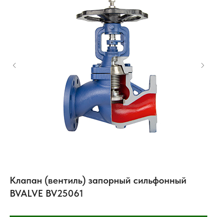
Клапан (вентиль) запорный сильфонный
К
BVALVE BV25061
Ze