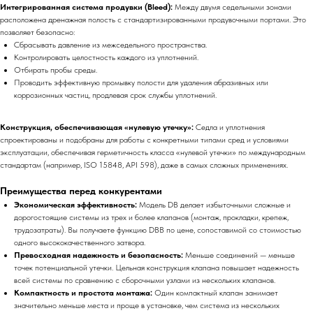
Интегрированная система продувки (Bleed):
Между двумя седельными зонами
расположена дренажная полость с стандартизированными продувочными портами. Это
позволяет безопасно:
Сбрасывать давление из межседельного пространства.
Контролировать целостность каждого из уплотнений.
Отбирать пробы среды.
Проводить эффективную промывку полости для удаления абразивных или
коррозионных частиц, продлевая срок службы уплотнений.
Конструкция, обеспечивающая «нулевую утечку»:
Седла и уплотнения
спроектированы и подобраны для работы с конкретными типами сред и условиями
эксплуатации, обеспечивая герметичность класса «нулевой утечки» по международным
стандартам (например, ISO 15848, API 598), даже в самых сложных применениях.
Преимущества перед конкурентами
Экономическая эффективность:
Модель DB делает избыточными сложные и
дорогостоящие системы из трех и более клапанов (монтаж, прокладки, крепеж,
трудозатраты). Вы получаете функцию DBB по цене, сопоставимой со стоимостью
одного высококачественного затвора.
Превосходная надежность и безопасность:
Меньше соединений — меньше
точек потенциальной утечки. Цельная конструкция клапана повышает надежность
всей системы по сравнению с сборочными узлами из нескольких клапанов.
Компактность и простота монтажа:
Один компактный клапан занимает
значительно меньше места и проще в установке, чем система из нескольких