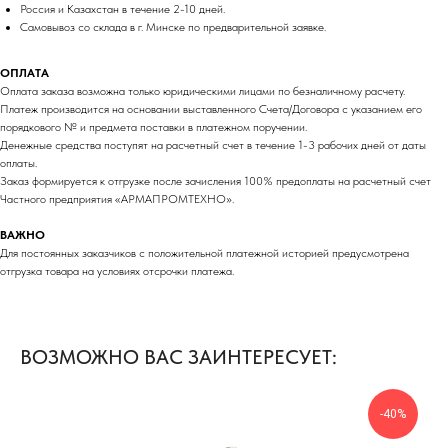
Россия и Казахстан в течение 2-10 дней.
Самовывоз со склада в г. Минске по предварительной заявке.
ОПЛАТА
Оплата заказа возможна только юридическими лицами по безналичному расчету.
Платеж производится на основании выставленного Счета/Договора с указанием его
порядкового № и предмета поставки в платежном поручении.
Денежные средства поступят на расчетный счет в течение 1-3 рабочих дней от даты
оплаты.
Заказ формируется к отгрузке после зачисления 100% предоплаты на расчетный счет
Частного предприятия «АРМАПРОМТЕХНО».
ВАЖНО
Для постоянных заказчиков с положительной платежной историей предусмотрена
отгрузка товара на условиях отсрочки платежа.
ВОЗМОЖНО ВАС ЗАИНТЕРЕСУЕТ:
-40%