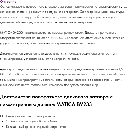
Описание
Основная задача поворотного дискового затвора – регулировка потока жидкости путем
изменения степени раскрытия пропускного отверстия. Симметричный диск арматуры
поворачивается вокруг собственной оси, изменяя положение и регулируя скорость
движения рабочей среды или полностью перекрывая отверстие.
MATICA BV233 изготавливается из высокопрочной стали. Диаметр пропускного
отверстия составляет от 40 мм до 2000 мм. Седловидное уплотнение выполняется из
упругих материалов, обеспечивающих герметичность конструкции.
Дистанционное управление осуществляется с помощью редуктора, электро- или
пневмопривода, устанавливаемом по запросу клиента.
Арматура предназначена для инженерных сетей с предельным уровнем давления 1,6
МПа. Устройство устанавливается в магистралях жилищно-коммунального хозяйства и
промышленных предприятий, деятельность которых связана с производством нефти,
химических веществ, бумаги, медикаментов, продуктов питания и пр.
Достоинства поворотного дискового затвора с
симметричным диском MATICA BV233
Особенности эксплуатации арматуры:
Стабильная бесперебойная работа;
Большой выбор конфигураций устройства;