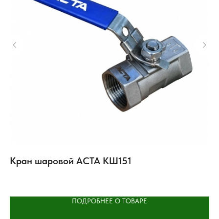
Кран шаровой АСТА КШ151
К
п
ПОДРОБНЕЕ О ТОВАРЕ