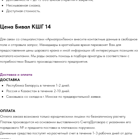
Несмываемая смазка;
Доступная стоимость.
Цена Бивал КШГ 14
Для связи со специалистами «АрмапромТехно» внесите контактные данные в свободное
поле и отправьте запрос. Менеджеры в кратчайшее время перезвонят Вам для
предоставления цены шарового крана и иной информации об интересующих позициях из
каталога компании. Мы рады оказать помощь в подборе арматуры в соответствии с
потребностями Вашего производственного предприятия.
Доставка и оплата
ДОСТАВКА
Республика Беларусь в течение 1-2 дней.
Россия и Казахстан в течение 2-10 дней.
Самовывоз со склада в г. Минске по предварительной заявке.
ОПЛАТА
Оплата заказа возможна только юридическими лицами по безналичному расчету.
Платеж производится на основании выставленного Счета/Договора с указанием его
порядкового № и предмета поставки в платежном поручении.
Денежные средства поступят на расчетный счет в течение 1-3 рабочих дней от даты
оплаты.