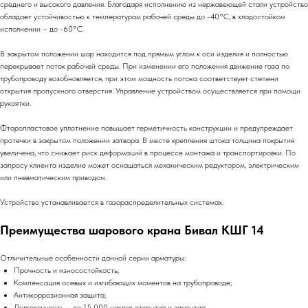
среднего и высокого давления. Благодаря исполнению из нержавеющей стали устройство
обладает устойчивостью к температурам рабочей среды до -40°C, в хладостойком
исполнении – до -60°C.
В закрытом положении шар находится под прямым углом к оси изделия и полностью
перекрывает поток рабочей среды. При изменении его положения движение газа по
трубопроводу возобновляется, при этом мощность потока соответствует степени
открытия пропускного отверстия. Управление устройством осуществляется при помощи
рукоятки.
Фторопластовое уплотнение повышает герметичность конструкции и предупреждает
протечки в закрытом положении затвора. В месте крепления штока толщина покрытия
увеличена, что снижает риск деформаций в процессе монтажа и транспортировки. По
запросу клиента изделие может оснащаться механическим редуктором, электрическим
или пневматическим приводом.
Устройство устанавливается в газораспределительных системах.
Преимущества шарового крана Бивал КШГ 14
Отличительные особенности данной серии арматуры:
Прочность и износостойкость;
Компенсация осевых и изгибающих моментов на трубопроводе;
Антикоррозионная защита;
Долговечность – до 15 000 циклов открытия и закрытия;