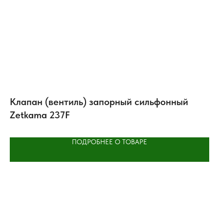
Клапан (вентиль) запорный сильфонный
К
Zetkama 237F
ПОДРОБНЕЕ О ТОВАРЕ