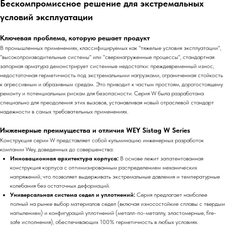
Бескомпромиссное решение для экстремальных
условий эксплуатации
Ключевая проблема, которую решает продукт
В промышленных применениях, классифицируемых как "тяжелые условия эксплуатации",
"высокопроизводительные системы" или "сверхнагруженные процессы", стандартная
запорная арматура демонстрирует системные недостатки: преждевременный износ,
недостаточная герметичность под экстремальными нагрузками, ограниченная стойкость
к агрессивным и абразивным средам. Это приводит к частым простоям, дорогостоящему
ремонту и потенциальным рискам для безопасности. Серия W была разработана
специально для преодоления этих вызовов, устанавливая новый отраслевой стандарт
надежности в самых требовательных применениях.
Инженерные преимущества и отличия WEY Sistag W Series
Конструкция серии W представляет собой кульминацию инженерных разработок
компании Wey, доведенных до совершенства:
Инновационная архитектура корпуса:
В основе лежит запатентованная
конструкция корпуса с оптимизированным распределением механических
напряжений, что позволяет выдерживать экстремальные давления и температурные
колебания без остаточных деформаций.
Универсальная система седел и уплотнений:
Серия предлагает наиболее
полный на рынке выбор материалов седел (включая износостойкие сплавы с твердым
напылением) и конфигураций уплотнений (металл-по-металлу, эластомерные, fire-
safe исполнения), обеспечивающих 100% герметичность в любых условиях.