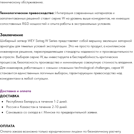
техническому обслуживанию.
Технологическое превосходство:
Интеграция современных материалов и
запатентованных решений ставит серию W на уровень выше конкурентов, не имеющих
сопоставимых R&D мощностей и опыта работы в экстремальных условиях.
Заключение
Шиберный затвор WEY Sistag W Series представляет собой вершину эволюции запорной
арматуры для тяжелых условий эксплуатации. Это не просто продукт, а комплексное
инженерное решение, переопределяющее стандарты надежности и производительности
в отрасли. Выбирая серию W, вы инвестируете в бесперебойность критических
процессов, безопасность производства и минимальную совокупную стоимость владения.
Для инженеров, работающих с самыми сложными technological challenges, серия W
становится единственным логичным выбором, гарантирующим превосходство над
конкурентами в любой ситуации.
Доставка и оплата
ДОСТАВКА
Республика Беларусь в течение 1-2 дней.
Россия и Казахстан в течение 2-10 дней.
Самовывоз со склада в г. Минске по предварительной заявке.
ОПЛАТА
Оплата заказа возможна только юридическими лицами по безналичному расчету.