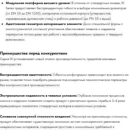
Модульная платформа высшего уровня:
В отличие от стандартных линеек, W
Series предоставляет беспрецедентную гибкость в выборе номинальных диаметров
(от DN 50 до DN 1200), материалов исполнения корпуса (углеродистая,
нержавеющая, дуплексная сталь) и рабочих давлений (до PN 50 и выше).
Адаптивная геометрия запирающего элемента:
Диск специальной формы с
многоступенчатой системой уплотнения обеспечивает плавное и надежное
перекрытие потока даже при работе с высокоабразивными средами и твердыми
включениями.
Преимущества перед конкурентами
Серия W устанавливает новый эталон производительности, предлагая ключевые
преимущества:
Беспрецедентная адаптивность:
Гибкость конфигурации превосходит все аналоги на
рынке, позволяя точно подобрать решение под конкретные технологические параметры
без компромиссов в производительности.
Экстремальная надежность в тяжелых условиях:
Глубокое понимание процессов
износа и коррозии позволило создать продукт с расчетным сроком службы в 3-4 раза
превышающим показатели стандартных затворов в аналогичных условиях.
Снижение совокупной стоимости владения:
Несмотря на премиальную стоимость,
продукт обеспечивает существенную экономию за счет многократного увеличения
межремонтных интервалов, сокращения простоев и минимальных требований к