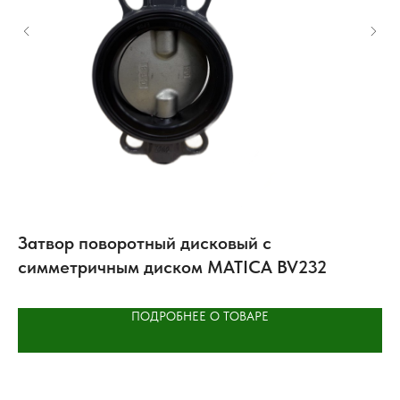
Затвор поворотный дисковый с
К
симметричным диском MATICA BV232
Э
ПОДРОБНЕЕ О ТОВАРЕ