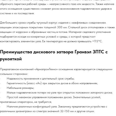
обратного перетока рабочей среды – неагрессивного газа или жидкости. Также наличие
этого оснащения существенно снижает риски возникновения гидравлических ударов в
системе и их последствия.
Для большего срока службы чугунный корпус изделия с межфланвым соединением
защищен эпоксидным покрытием толщиной 300 мм. Стальной диск отполирован и также
защищен от коррозии и абразивных частиц в потоке. Материал седлового уплотнения
подбирается исходя из конкретных условий и среды, с которой предстоит
контактировать элементам узла. Ее температура не должна превышать +115°С.
Преимущества дискового затвора Гранвэл ЗПТС с
рукояткой
Предлагаемое компанией «АрмапромТехно» оснащение характеризуется следующими
сильными сторонами:
· Надежность применения и длительный срок службы;
· Герметичность (класс «А») при закрытом диске в обоих направлениях;
· Небольшие размеры;
· Малые гидравлические потери на узле при открытом положении запорного диска;
· Простой механизм управления положением диска. Значительных усилий,
прилагаемых оператором, не требуется;
· Наличие различных конфигураций узла. Заказчику предлагаются устройства с
различными диаметрами из спектра значений 32-150 мм и другие опции.