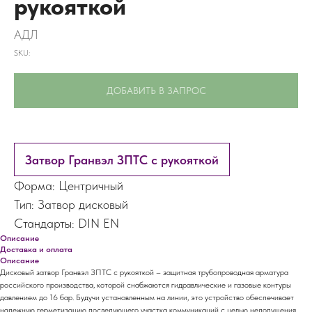
рукояткой
АДЛ
SKU:
ДОБАВИТЬ В ЗАПРОС
Затвор Гранвэл ЗПТС с рукояткой
Форма: Центричный
Тип: Затвор дисковый
Стандарты: DIN EN
Описание
Доставка и оплата
Описание
Дисковый затвор Гранвэл ЗПТС с рукояткой – защитная трубопроводная арматура
российского производства, которой снабжаются гидравлические и газовые контуры
давлением до 16 бар. Будучи установленным на линии, это устройство обеспечивает
надежную герметизацию последующего участка коммуникаций с целью недопущения