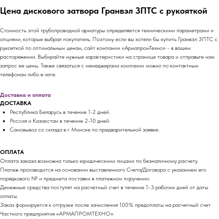
Цена дискового затвора Гранвэл ЗПТС с рукояткой
Стоимость этой трубопроводной арматуры определяется техническими параметрами и
опциями, которые выбрал покупатель. Поэтому если вы хотели бы купить Гранвэл ЗПТС с
рукояткой по оптимальным ценам, сайт компании «АрмапромТехно» - в вашем
распоряжении. Выбирайте нужные характеристики на странице товара и отправьте нам
запрос ее цены. Также связаться с менеджерами компании можно по контактным
телефонам либо в чате.
Доставка и оплата
ДОСТАВКА
Республика Беларусь в течение 1-2 дней.
Россия и Казахстан в течение 2-10 дней.
Самовывоз со склада в г. Минске по предварительной заявке.
ОПЛАТА
Оплата заказа возможна только юридическими лицами по безналичному расчету.
Платеж производится на основании выставленного Счета/Договора с указанием его
порядкового № и предмета поставки в платежном поручении.
Денежные средства поступят на расчетный счет в течение 1-3 рабочих дней от даты
оплаты.
Заказ формируется к отгрузке после зачисления 100% предоплаты на расчетный счет
Частного предприятия «АРМАПРОМТЕХНО».