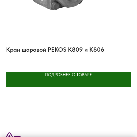
Кран шаровой PEKOS K809 и K806
К
M
ПОДРОБНЕЕ О ТОВАРЕ