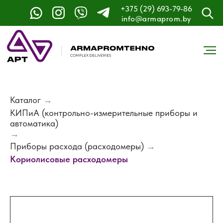
+375 (29) 693-79-86
info@armaprom.by
Каталог
→
КИПиА (контрольно-измерительные приборы и
автоматика)
→
Приборы расхода (расходомеры)
→
Кориолисовые расходомеры