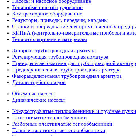
Насосы и насосное оборудование
Теплообменное оборудование
Компрессорное оборудование
Редукторы, приводы, передачи, карданы
Станки и оборудование для промышленных предпри
КИПиА (контрольно-измерительные приборы и авт
Теплоизоляционные материалы
Запорная трубопроводная арматура
Регулирующая трубопроводная арматура
Приводы и автоматика для трубопроводной армату
Предохранительная трубопроводная арматура
Фазоразделительная трубопроводная арматура
Детали трубопроводов
Объемные насосы
Динамические насосы
Кожухотрубчатые теплообменники и трубные пучк
Пластинчатые теплообменники
Разборные пластинчатые теплообменники
Паяные пластинчатые теплообменники