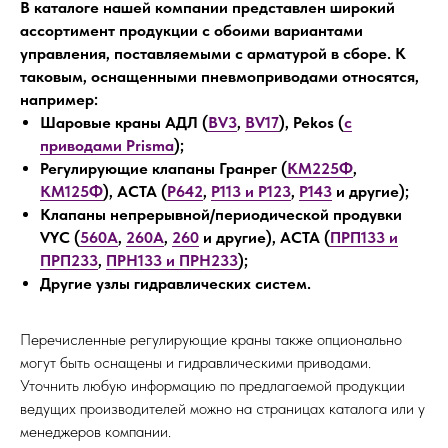
В каталоге нашей компании представлен широкий
ассортимент продукции с обоими вариантами
управления, поставляемыми с арматурой в сборе. К
таковым, оснащенными пневмоприводами относятся,
например:
Шаровые краны АДЛ (
BV3
,
BV17
), Pekos (
c
приводами Prisma
);
Регулирующие клапаны Гранрег (
КМ225Ф
,
КМ125Ф
), АСТА (
Р642
,
Р113 и Р123
,
Р143
и другие);
Клапаны непрерывной/периодической продувки
VYC (
560А
,
260А
,
260
и другие), АСТА (
ПРП133 и
ПРП233
,
ПРН133 и ПРН233
);
Другие узлы гидравлических систем.
Перечисленные регулирующие краны также опционально
могут быть оснащены и гидравлическими приводами.
Уточнить любую информацию по предлагаемой продукции
ведущих производителей можно на страницах каталога или у
менеджеров компании.