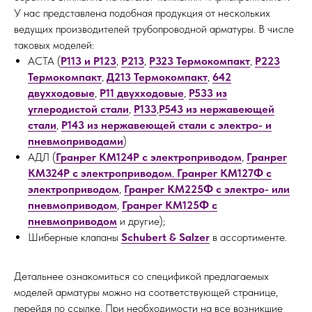
У нас представлена подобная продукция от нескольких
ведущих производителей трубопроводной арматуры. В числе
таковых моделей:
АСТА (
Р113 и Р123
,
Р213
,
Р323 Термокомпакт
,
Р223
Термокомпакт
,
Д213 Термокомпакт
,
642
двухходовые
,
Р11 двухходовые
,
Р533 из
углеродистой стали
,
Р133
,
Р543 из нержавеющей
стали
,
Р143 из нержавеющей стали с электро- и
пневмоприводами
)
АДЛ (
Гранрег КМ124Р с электроприводом
,
Гранрег
КМ324Р с электроприводом
,
Гранрег КМ127Ф с
электроприводом
,
Гранрег КМ225Ф с электро- или
пневмоприводом
,
Гранрег КМ125Ф с
пневмоприводом
и другие);
Шиберные клапаны
Schubert & Salzer
в ассортименте.
Детальнее ознакомиться со спецификой предлагаемых
моделей арматуры можно на соответствующей странице,
перейдя по ссылке. При необходимости на все возникшие