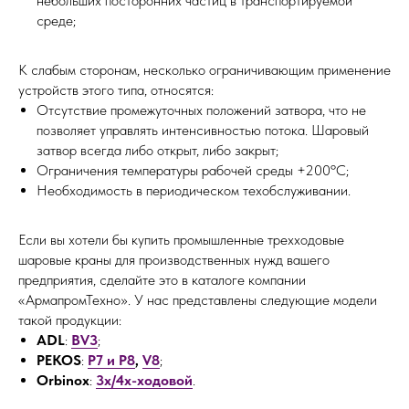
небольших посторонних частиц в транспортируемой
среде;
К слабым сторонам, несколько ограничивающим применение
устройств этого типа, относятся:
Отсутствие промежуточных положений затвора, что не
позволяет управлять интенсивностью потока. Шаровый
затвор всегда либо открыт, либо закрыт;
Ограничения температуры рабочей среды +200ºС;
Необходимость в периодическом техобслуживании.
Если вы хотели бы купить промышленные трехходовые
шаровые краны для производственных нужд вашего
предприятия, сделайте это в каталоге компании
«АрмапромТехно». У нас представлены следующие модели
такой продукции:
ADL
:
BV3
;
PEKOS
:
P7 и P8
,
V8
;
Orbinox
:
3х/4х-ходовой
.