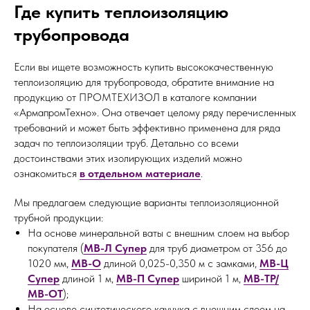
Где купить теплоизоляцию
трубопровода
Если вы ищете возможность купить высококачественную
теплоизоляцию для трубопровода, обратите внимание на
продукцию от ПРОМТЕХИЗОЛ в каталоге компании
«АрмапромТехно». Она отвечает целому ряду перечисленных
требований и может быть эффективно применена для ряда
задач по теплоизоляции труб. Детально со всеми
достоинствами этих изолирующих изделий можно
ознакомиться
в отдельном материале
.
Мы предлагаем следующие варианты теплоизоляционной
трубной продукции:
На основе минеральной ваты с внешним слоем на выбор
покупателя (
МВ-Л Супер
для труб диаметром от 356 до
1020 мм,
МВ-О
длиной 0,025-0,350 м с замками,
МВ-Ц
Супер
длиной 1 м,
МВ-П Супер
шириной 1 м,
МВ-ТР/
МВ-ОТ
);
На основе синтетического каучука с внешним слоем на