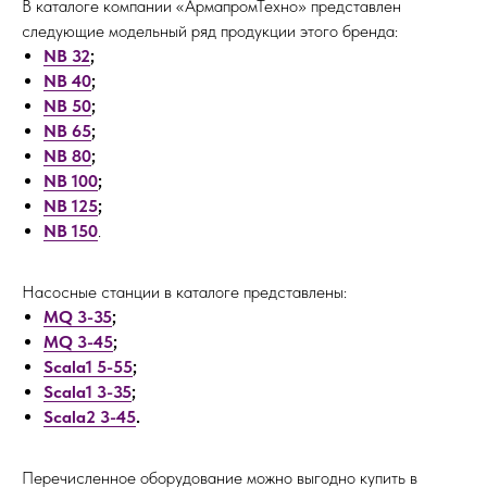
В каталоге компании «АрмапромТехно» представлен
следующие модельный ряд продукции этого бренда:
NB 32
;
NB 40
;
NB 50
;
NB 65
;
NB 80
;
NB 100
;
NB 125
;
NB 150
.
Насосные станции в каталоге представлены:
MQ 3-35
;
MQ 3-45
;
Scala1 5-55
;
Scala1 3-35
;
Scala2 3-45
.
Перечисленное оборудование можно выгодно купить в