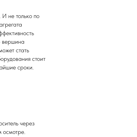
 И не только по
 агрегата
эффективность
о вершина
может стать
борудования стоит
чайшие сроки.
оситель через
м осмотре.