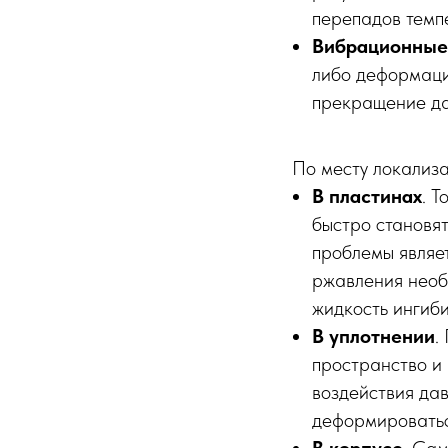
перепадов темп
Вибрационные
либо деформаци
прекращение да
По месту локализа
В пластинах
. 
быстро становят
проблемы являе
ржавления необ
жидкость ингиб
В уплотнении
.
пространство и 
воздействия да
деформироватьс