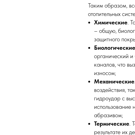
Таким образом, вс
отопительных сист
Химические
. 
– общую, биолог
защитного покры
Биологически
органический и 
каналов, что вы
износом;
Механические
воздействия, та
гидроудар с вы
использование 
абразивом;
Термические
. 
результате их 