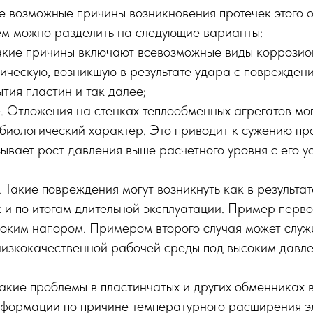
е возможные причины возникновения протечек этого
ем можно разделить на следующие варианты:
Такие причины включают всевозможные виды коррозио
ическую, возникшую в результате удара с поврежден
тия пластин и так далее;
е
. Отложения на стенках теплообменных агрегатов мог
биологический характер. Это приводит к сужению пр
зывает рост давления выше расчетного уровня с его 
. Такие повреждения могут возникнуть как в результа
к и по итогам длительной эксплуатации. Пример перво
соким напором. Примером второго случая может служ
низкокачественной рабочей среды под высоким давл
Такие проблемы в пластинчатых и других обменниках 
деформации по причине температурного расширения э