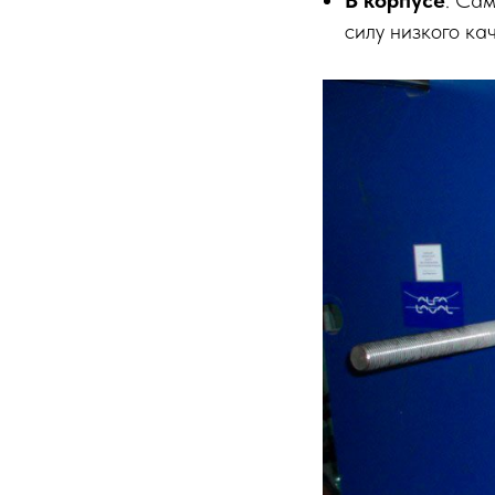
В корпусе
. Са
силу низкого ка