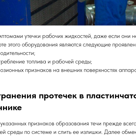
птомами утечки рабочих жидкостей, даже если они н
оте этого оборудования являются следующие проявлен
одительности;
ребление топлива и рабочей среды;
озионных признаков на внешних поверхностях аппара
ранения протечек в пластинчат
ннике
казанных признаков образования течи прежде всего
й среды по системе и слить ее излишки. Далее обм