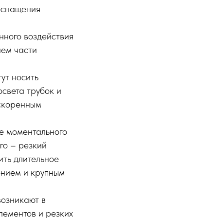
 оснащения
нного воздействия
ием части
ут носить
освета трубок и
ускоренным
те моментального
го – резкий
ить длительное
ением и крупным
возникают в
лементов и резких