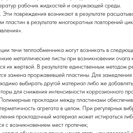
ератур рабочих жидкостей и окружающей среды.
. Эти повреждения возникают в результате расшаты
и пластин в результате многократных повторений ци
вления».
ции течи теплообменника могут возникать в следующ
Тонкие металлические листы при возникновении очага
ся их жертвой. В результате единственным методом р
тся замена проржавевшей пластины. Для замедления
ходимо выбирать другой материал либо же добавлят
иторы для снижения интенсивности коррозионного пр
 Полимерные прокладки между пластинами обеспечи
герметичность агрегата в целом. При регулярных виб
вления прокладочный материал может истираться либ
я с возникновением мест протечек;