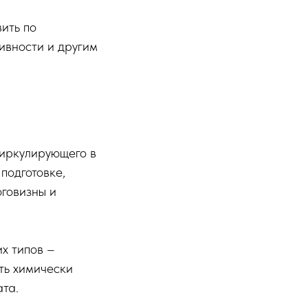
ить по
ивности и другим
циркулирующего в
подготовке,
оговизны и
их типов –
ть химически
та.