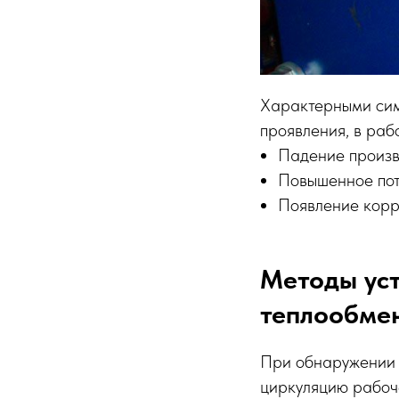
Характерными сим
проявления, в раб
Падение произв
Повышенное пот
Появление корр
Методы уст
теплообме
При обнаружении у
циркуляцию рабоче