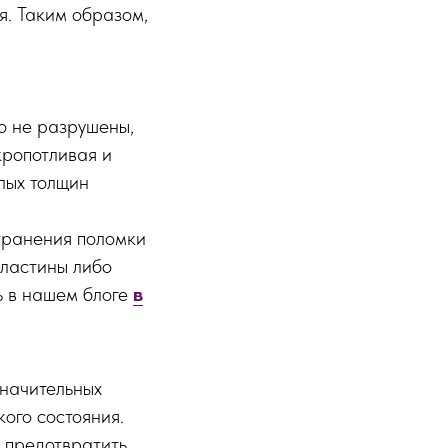
я. Таким образом,
о не разрушены,
кропотливая и
лых толщин
транения поломки
пластины либо
ь в нашем блоге
в
значительных
ого состояния.
 предотвратить