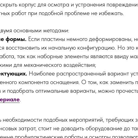
скрыть корпус для осмотра и устранения повреждени
ных работ при подобной проблеме не избежать.
двумя основными методами:
ие формы.
Если пластины немного деформированы, н
я восстановить их начальную конфигурацию. Но это 
абота, так как наборные элементы являются ввиду ма
кими для механического воздействия;
ектующих.
Наиболее распространенный вариант ус
енного компонента оснащения. О том, как заменить 
м и подобрать оптимальные варианты, можно прочест
териале
.
ь необходимости подобных мероприятий, требующих 
совых затрат, стоит не доводить оборудование до так
яемые профилактические работы и осмотры позволяют