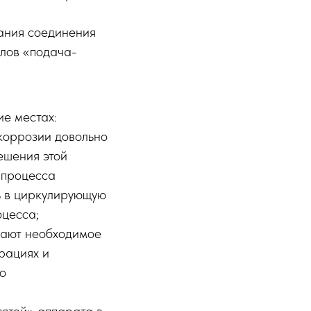
вания соединения
клов «подача-
ие местах:
 коррозии довольно
ешения этой
 процесса
ь в циркулирующую
оцесса;
вают необходимое
рациях и
о