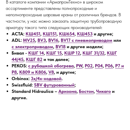
В каталоге компании «АрмапромТехно» в широком
ассортименте представлены полнопроходные и
неполнопроходные шаровые краны от различных брендов. В
частности, у нас можно заказать защитную трубопроводную
арматуру такого типа следующих производителей:
АСТА:
КШ451
,
КШ151
,
КШ654
,
КШ453
и другие;
ADL:
MV25
,
BV3
,
BV16
,
BV17 с пневмоприводом
или
с электроприводом
,
BV18
и другие модели;
Бивал -
КШГ 14
,
КШГ 15
,
КШР 12
,
КШГ 31/32
,
КШГ
44/45
,
КШГ 82
и так далее;
PEKOS:
с рубашкой обогрева
,
PW
,
P02
,
P04
,
P06
,
P7 и
P8
,
K809 и K806
,
V8
, и другие;
Orbinox:
3х/4х-ходовой
.
Swissfluid:
SBV футурованный
;
Standard Hidraulica –
Аризона
,
Бостон
,
Чикаго
и
другие.