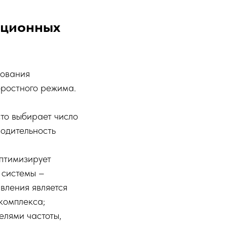
яционных
дования
оростного режима.
то выбирает число
водительность
птимизирует
 системы –
вления является
комплекса;
елями частоты,