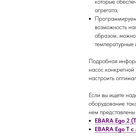
которые обеспеч
агрегата;
Программируема
возможность на
образом, можно
температурные 
Подробная информ
насос конкретной 
настроить оптимал
Если вы ищете на
оборудование тако
нем представлены
EBARA Ego 2 (
EBARA Ego T с