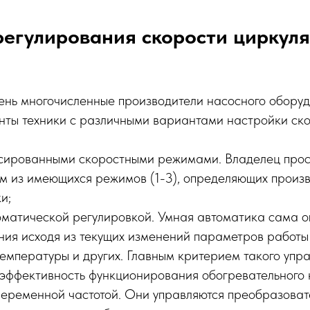
регулирования скорости циркул
ень многочисленные производители насосного обору
нты техники с различными вариантами настройки ск
сированными скоростными режимами. Владелец прос
ом из имеющихся режимов (1-3), определяющих произ
и;
оматической регулировкой. Умная автоматика сама о
ния исходя из текущих изменений параметров работы
емпературы и других. Главным критерием такого упра
 эффективность функционирования обогревательного 
переменной частотой. Они управляются преобразоват