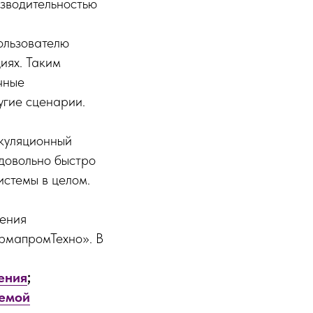
изводительностью
ользователю
иях. Таким
чные
угие сценарии.
ркуляционный
 довольно быстро
истемы в целом.
нения
АрмапромТехно». В
ения
;
темой