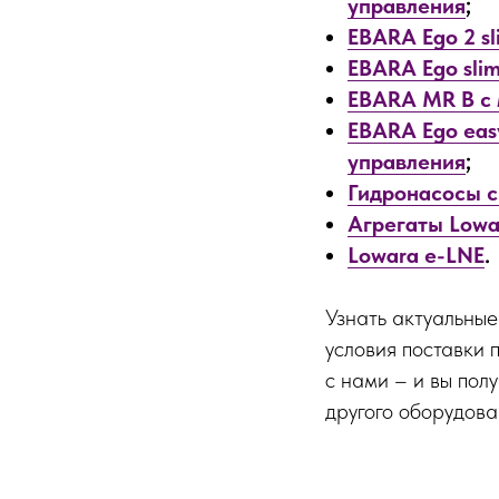
управления
;
EBARA Ego 2 sl
EBARA Ego sli
EBARA MR B с
EBARA Ego eas
управления
;
Гидронасосы с
Агрегаты Lowar
Lowara e-LNE
.
Узнать актуальные
условия поставки 
с нами – и вы пол
другого оборудов