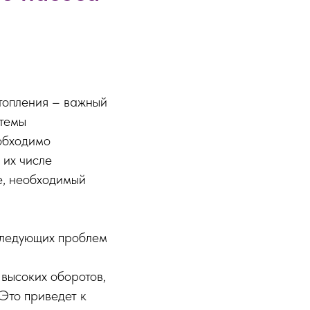
топления – важный
стемы
еобходимо
 их числе
е, необходимый
следующих проблем
 высоких оборотов,
Это приведет к