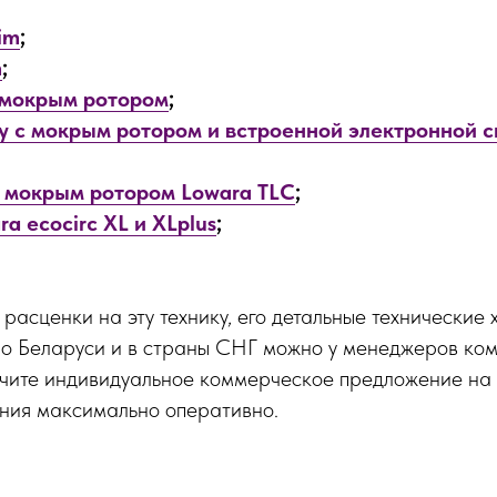
im
;
m
;
 мокрым ротором
;
y с мокрым ротором и встроенной электронной 
 мокрым ротором Lowara TLC
;
a ecocirc XL и XLplus
;
 расценки на эту технику, его детальные технические
по Беларуси и в страны СНГ можно у менеджеров ко
учите индивидуальное коммерческое предложение на п
ания максимально оперативно.