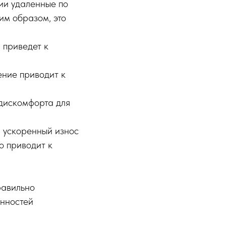
нии удаленные по
им образом, это
 приведет к
ение приводит к
дискомфорта для
 ускоренный износ
о приводит к
равильно
енностей