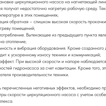
становке циркуляционного насоса на нагнетающей ли
 получат недостаточно нагретую рабочую среду. Так
мпературе в этих помещениях;
ация обратная – слишком высокая скорость прокачки
греву помещений;
потребление. Вытекающее из предыдущего пункта явл
на отопление;
ность и вибрация оборудования. Кроме созданного 
дит к ускоренному износу техники и коммуникаций;
эффект. При высокой скорости и напоре наблюдается
остей гидронасоса за счет кавитации. Кроме того, эт
ателя производительности техники.
ь перечисленных негативных эффектов, необходимо п
тры скорости циркуляционного насоса с учетом особ
плекса.