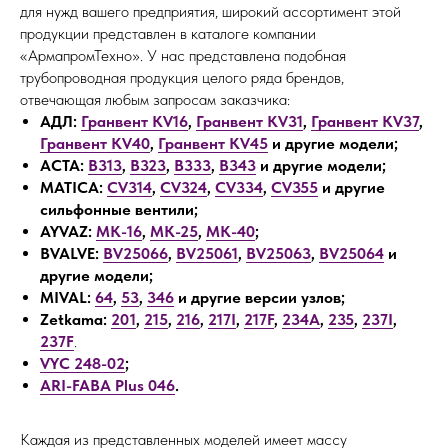
для нужд вашего предприятия, широкий ассортимент этой
продукции представлен в каталоге компании
«АрмапромТехно». У нас представлена подобная
трубопроводная продукция целого ряда брендов,
отвечающая любым запросам заказчика:
АДЛ:
Гранвент KV16
,
Гранвент KV31
,
Гранвент KV37
,
Гранвент KV40
,
Гранвент KV45
и другие модели;
АСТА:
В313
,
В323
,
В333
,
В343
и другие модели;
MATICA:
CV314
,
CV324
,
CV334
,
CV355
и другие
сильфонные вентили;
AYVAZ:
MK-16
,
MK-25
,
MK-40
;
BVALVE:
BV25066
,
BV25061
,
BV25063
,
BV25064
и
другие модели;
MIVAL:
64
,
53
,
346
и другие версии узлов;
Zetkama:
201
,
215
,
216
,
217I
,
217F
,
234А
,
235
,
237I
,
237F
.
VYC 248-02
;
ARI-FABA Plus 046
.
Каждая из представленных моделей имеет массу