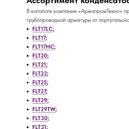
В каталоге компании «АрмапромТехно» п
трубопроводной арматуры от португальско
FLT17LC
;
FLT17
;
FLT17HC
;
FLT20
;
FLT21
;
FLT22
;
FLT25
;
FLT27
;
FLT29
;
FLT29TW
;
FLT30
;
FLT31
;